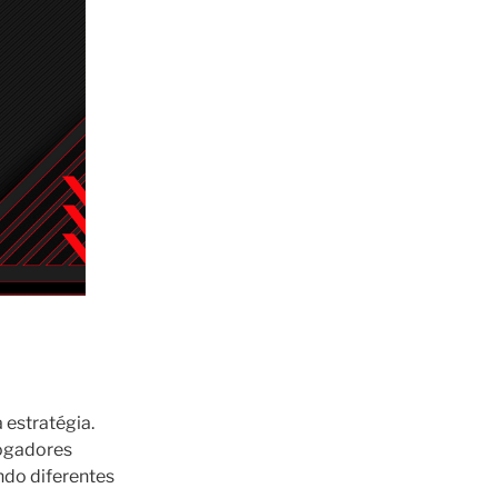
estratégia.
jogadores
ndo diferentes