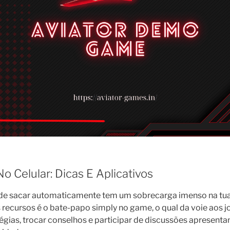
No Celular: Dicas E Aplicativos
 de sacar automaticamente tem um sobrecarga imenso na tua 
s recursos é o bate-papo simply no game, o qual da voie aos 
égias, trocar conselhos e participar de discussões apresenta