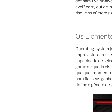
definam 1 valor-alv
avel? carry out de 
risque os números; 
Os Elemento
Operating-system j
imprevisto, acresc
capacidade de selec
game de queda visto
qualquer momento. O
para fiar seus ganh
define o gênero de 