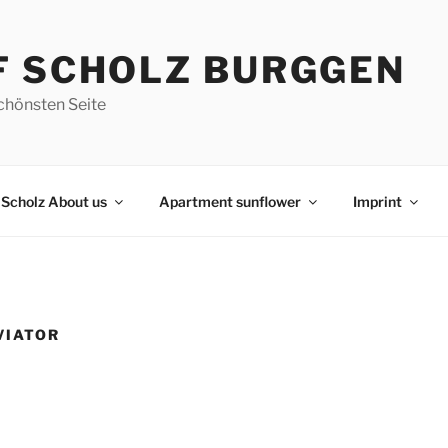
F SCHOLZ BURGGEN
chönsten Seite
Scholz About us
Apartment sunflower
Imprint
VIATOR