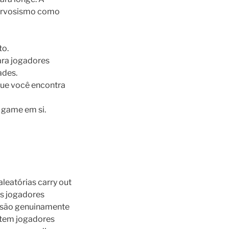
 nervosismo como
to.
ara jogadores
ades.
que você encontra
t game em si.
leatórias carry out
os jogadores
a são genuinamente
ystem jogadores