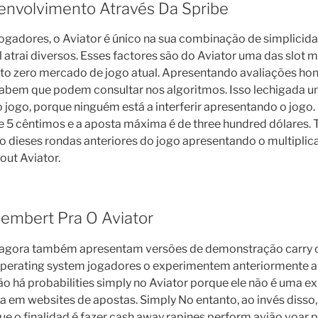
senvolvimento Através Da Spribe
ogadores, o Aviator é único na sua combinação de simplicid
al atrai diversos. Esses factores são do Aviator uma das slot
o zero mercado de jogo atual. Apresentando avaliações hon
abem que podem consultar nos algoritmos. Isso lechigada u
o jogo, porque ninguém está a interferir apresentando o jogo.
e 5 cêntimos e a aposta máxima é de three hundred dólares.
co dieses rondas anteriores do jogo apresentando o multipli
 out Aviator.
lembert Pra O Aviator
 agora também apresentam versões de demonstração carry o
 operating system jogadores o experimentem anteriormente a
Não há probabilities simply no Aviator porque ele não é uma e
a em websites de apostas. Simply No entanto, ao invés disso, 
ue o finalidad é fazer cash away rapines perform avião voar p