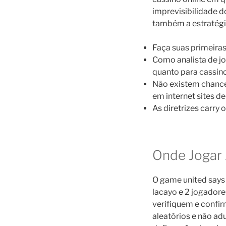
imprevisibilidade 
também a estratégi
Faça suas primeira
Como analista de jo
quanto para cassino
Não existem chance
em internet sites de
As diretrizes carry
Onde Jogar 
O game united says 
lacayo e 2 jogadore
verifiquem e confi
aleatórios e não ad