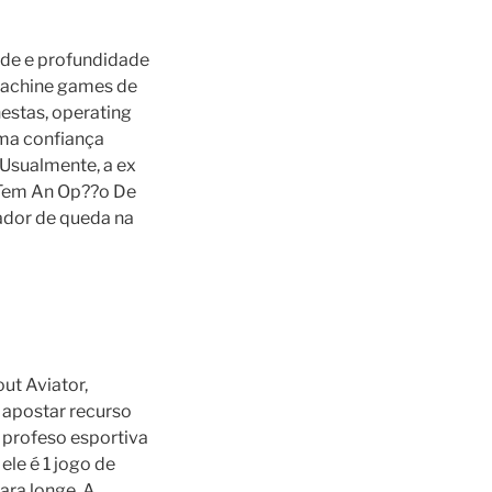
ade e profundidade
 machine games de
estas, operating
ma confiança
 Usualmente, a ex
 Tem An Op??o De
cador de queda na
ut Aviator,
 apostar recurso
x profeso esportiva
ele é 1 jogo de
ara longe. A