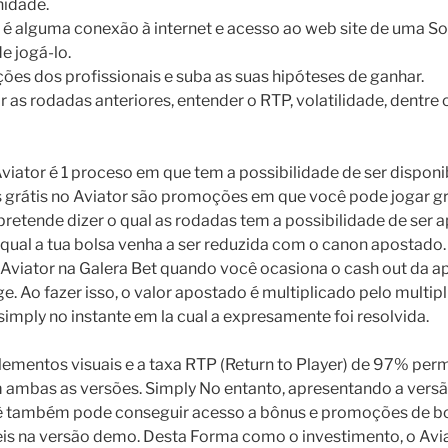
nidade.
a é alguma conexão à internet e acesso ao web site de uma 
de jogá-lo.
es dos profissionais e suba as suas hipóteses de ganhar.
r as rodadas anteriores, entender o RTP, volatilidade, dentre
viator é 1 proceso em que tem a possibilidade de ser disponi
os grátis no Aviator são promoções em que você pode jogar g
 pretende dizer o qual as rodadas tem a possibilidade de ser
 qual a tua bolsa venha a ser reduzida com o canon apostad
 Aviator na Galera Bet quando você ocasiona o cash out da a
ge. Ao fazer isso, o valor apostado é multiplicado pelo multip
simply no instante em la cual a expresamente foi resolvida.
elementos visuais e a taxa RTP (Return to Player) de 97% p
mbas as versões. Simply No entanto, apresentando a vers
ocê também pode conseguir acesso a bônus e promoções de boa
eis na versão demo. Desta Forma como o investimento, o Avia