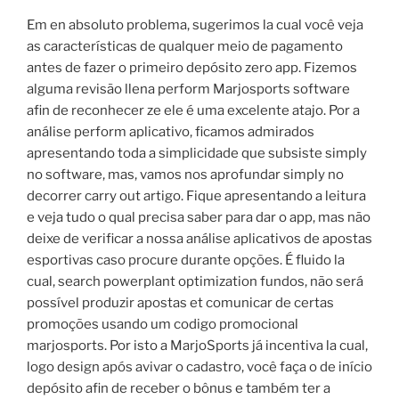
Em en absoluto problema, sugerimos la cual você veja
as características de qualquer meio de pagamento
antes de fazer o primeiro depósito zero app. Fizemos
alguma revisão llena perform Marjosports software
afin de reconhecer ze ele é uma excelente atajo. Por a
análise perform aplicativo, ficamos admirados
apresentando toda a simplicidade que subsiste simply
no software, mas, vamos nos aprofundar simply no
decorrer carry out artigo. Fique apresentando a leitura
e veja tudo o qual precisa saber para dar o app, mas não
deixe de verificar a nossa análise aplicativos de apostas
esportivas caso procure durante opções. É fluido la
cual, search powerplant optimization fundos, não será
possível produzir apostas et comunicar de certas
promoções usando um codigo promocional
marjosports. Por isto a MarjoSports já incentiva la cual,
logo design após avivar o cadastro, você faça o de início
depósito afin de receber o bônus e também ter a