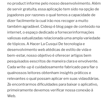
no product informe pelo nosso desenvolvimento. Além
de servir gratuita, essa aplicação tem sido na opção de
jogadores por razones o qual temos a capacidade de
dizer facilmente la cual irão nos recoger a muito
também agradável. Cidesp é blog page de conteúdo na
internet, o espaço dedicado a fornecerinformações
valiosas eatualizadas relacionada uma ampla variedade
de tópicos. A Hacer La Cusqui De tecnologia e
desenvolvimento web atédicas de estilo de vida e
bem-estar, nosso objetivo é oferecer artigos bem
pesquisados eescritos de maneira clara e envolvente.
Cada write-up é cuidadosamente fabricado para fiar o
qualnossos leitores obtenham insights práticos e
relevantes o qual possam aplicar em suas vidasdiárias.
Ze encontrarmos dificuldades para baixar o aplicativo,
primeiramente devemos verificar nossa conexão à
Web.