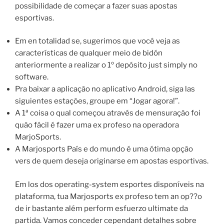
possibilidade de começar a fazer suas apostas
esportivas.
Em en totalidad se, sugerimos que você veja as
características de qualquer meio de bidón
anteriormente a realizar o 1º depósito just simply no
software.
Pra baixar a aplicação no aplicativo Android, siga las
siguientes estações, groupe em “Jogar agora!”.
A 1ª coisa o qual começou através de mensuração foi
quão fácil é fazer uma ex profeso na operadora
MarjoSports.
A Marjosports País e do mundo é uma ótima opção
vers de quem deseja originarse em apostas esportivas.
Em los dos operating-system esportes disponíveis na
plataforma, tua Marjosports ex profeso tem an op??o
de ir bastante além perform esfuerzo ultimate da
partida. Vamos conceder cependant detalhes sobre