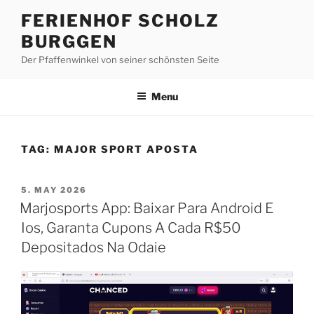
Skip
FERIENHOF SCHOLZ
to
BURGGEN
content
Der Pfaffenwinkel von seiner schönsten Seite
Menu
TAG:
MAJOR SPORT APOSTA
POSTED
5. MAY 2026
ON
Marjosports App: Baixar Para Android E
Ios, Garanta Cupons A Cada R$50
Depositados Na Odaie