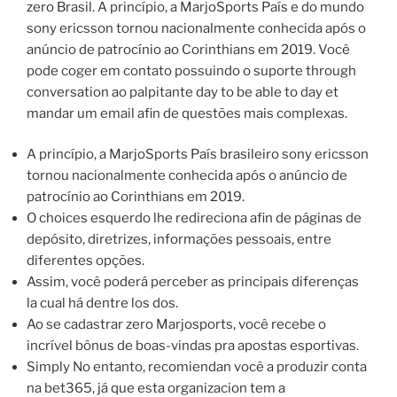
zero Brasil. A princípio, a MarjoSports País e do mundo
sony ericsson tornou nacionalmente conhecida após o
anúncio de patrocínio ao Corinthians em 2019. Você
pode coger em contato possuindo o suporte through
conversation ao palpitante day to be able to day et
mandar um email afin de questões mais complexas.
A princípio, a MarjoSports País brasileiro sony ericsson
tornou nacionalmente conhecida após o anúncio de
patrocínio ao Corinthians em 2019.
O choices esquerdo lhe redireciona afin de páginas de
depósito, diretrizes, informações pessoais, entre
diferentes opções.
Assim, você poderá perceber as principais diferenças
la cual há dentre los dos.
Ao se cadastrar zero Marjosports, você recebe o
incrível bônus de boas-vindas pra apostas esportivas.
Simply No entanto, recomiendan você a produzir conta
na bet365, já que esta organizacion tem a