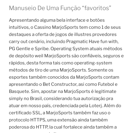
Manuseio De Uma Função “favoritos”
Apresentando alguma bela interface e botões
intuitivos, o Cassino MarjoSports tem como 1 de seus
destaques a oferta de jogos de illustres provedores
carry out cenário, incluindo Pragmatic Have fun with,
PG Gentle e Spribe. Operating System atuais métodos
de depósito weil MarjoSports são confiáveis, seguros e
rápidos, desta forma tais como operating-system
métodos de tiro de uma MarjoSports. Somente os
esportes também conocidos da MarjoSports contam
apresentando o Bet Constructor, asi como Futebol e
Basquete. Sim, apostar na MarjoSports é legitimate
simply no Brasil, considerando tua autorização pra
atuar em nosso país, credenciada pela Loterj. Além do
certificado SSL, a MarjoSports também faz uso o
protocolo HTTPS, uma extensão ainda também
poderosa do HTTP, la cual fortalece ainda também a