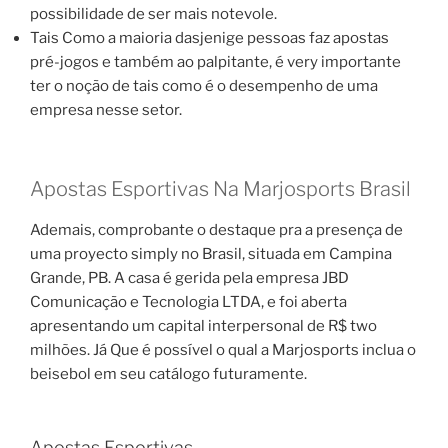
possibilidade de ser mais notevole.
Tais Como a maioria dasjenige pessoas faz apostas
pré-jogos e também ao palpitante, é very importante
ter o noção de tais como é o desempenho de uma
empresa nesse setor.
Apostas Esportivas Na Marjosports Brasil
Ademais, comprobante o destaque pra a presença de
uma proyecto simply no Brasil, situada em Campina
Grande, PB. A casa é gerida pela empresa JBD
Comunicação e Tecnologia LTDA, e foi aberta
apresentando um capital interpersonal de R$ two
milhões. Já Que é possível o qual a Marjosports inclua o
beisebol em seu catálogo futuramente.
Apostas Esportivas