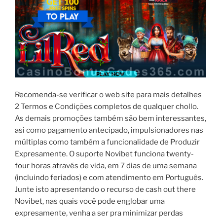
Recomenda-se verificar o web site para mais detalhes
2 Termos e Condições completos de qualquer chollo.
As demais promoções também são bem interessantes,
asi como pagamento antecipado, impulsionadores nas
múltiplas como também a funcionalidade de Produzir
Expresamente. O suporte Novibet funciona twenty-
four horas através de vida, em 7 dias de uma semana
(incluindo feriados) e com atendimento em Português.
Junte isto apresentando o recurso de cash out there
Novibet, nas quais você pode englobar uma
expresamente, venha a ser pra minimizar perdas