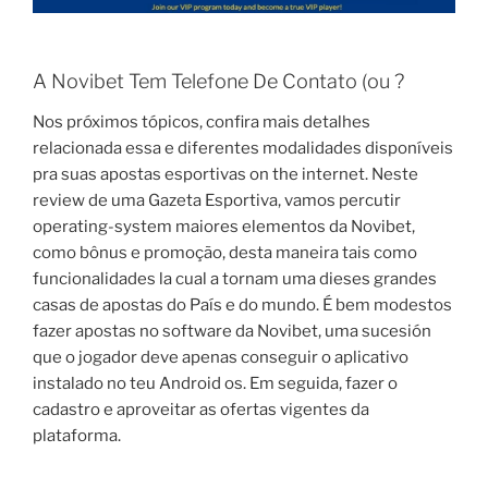
A Novibet Tem Telefone De Contato (ou ?
Nos próximos tópicos, confira mais detalhes
relacionada essa e diferentes modalidades disponíveis
pra suas apostas esportivas on the internet. Neste
review de uma Gazeta Esportiva, vamos percutir
operating-system maiores elementos da Novibet,
como bônus e promoção, desta maneira tais como
funcionalidades la cual a tornam uma dieses grandes
casas de apostas do País e do mundo. É bem modestos
fazer apostas no software da Novibet, uma sucesión
que o jogador deve apenas conseguir o aplicativo
instalado no teu Android os. Em seguida, fazer o
cadastro e aproveitar as ofertas vigentes da
plataforma.