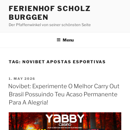
Skip
FERIENHOF SCHOLZ
to
BURGGEN
content
Der Pfaffenwinkel von seiner schönsten Seite
Menu
TAG:
NOVIBET APOSTAS ESPORTIVAS
POSTED
1. MAY 2026
ON
Novibet: Experimente O Melhor Carry Out
Brasil Possuindo Teu Acaso Permanente
Para A Alegria!