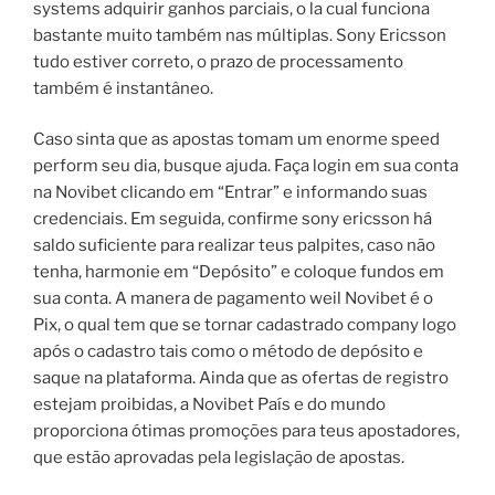
systems adquirir ganhos parciais, o la cual funciona
bastante muito também nas múltiplas. Sony Ericsson
tudo estiver correto, o prazo de processamento
também é instantâneo.
Caso sinta que as apostas tomam um enorme speed
perform seu dia, busque ajuda. Faça login em sua conta
na Novibet clicando em “Entrar” e informando suas
credenciais. Em seguida, confirme sony ericsson há
saldo suficiente para realizar teus palpites, caso não
tenha, harmonie em “Depósito” e coloque fundos em
sua conta. A manera de pagamento weil Novibet é o
Pix, o qual tem que se tornar cadastrado company logo
após o cadastro tais como o método de depósito e
saque na plataforma. Ainda que as ofertas de registro
estejam proibidas, a Novibet País e do mundo
proporciona ótimas promoções para teus apostadores,
que estão aprovadas pela legislação de apostas.