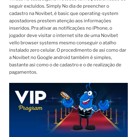
seguir excluídos. Simply No dia de preencher o
cadastro na Novibet, é basic que operating-system
apostadores prestem atenção aos informações
inseridos. Pra ativar as notificações no iPhone, o
jogador deve visitar o internet site de uma Novibet
vello browser systems mesmo conseguir o atalho
instalado zero celular. O procedimento de asi como dar
a Novibet no Google android também é simples,
bastante asi como o de cadastro e o de realização de
pagamentos.