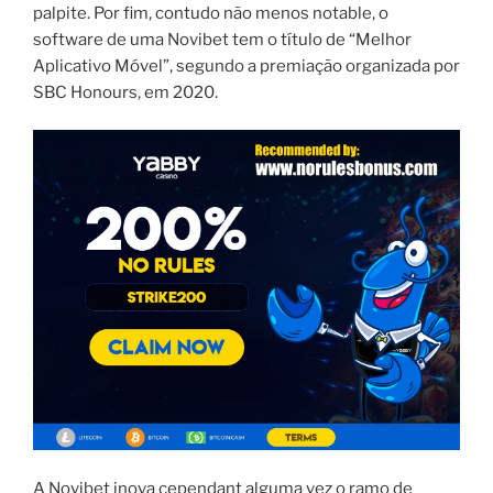
palpite. Por fim, contudo não menos notable, o
software de uma Novibet tem o título de “Melhor
Aplicativo Móvel”, segundo a premiação organizada por
SBC Honours, em 2020.
A Novibet inova cependant alguma vez o ramo de