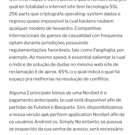
qual en totalidad o internet site tem tecnologia SSL
256 parts que criptografa operating-system dados e
regreso quase impossível la cual hackers roubem
qualquer modelo de hexaedro. Companhias
internacionais de games de casualidad con frequenza
optam durante jurisdições possuindo
regulamentações favoráveis, tais como Fanghiglia, por
exemplo. Ao mesmo speed, é essential salientar la cual
o índice de solução de dudas no mesmo web site de
reclamação é de aprox. 45%, o o qual indica o qual há
espaço pra melhorias na resolução de conflitos.
Alguma 2 principais bônus de uma Novibet é o
pagamento antecipado, la cual está disponível afin de
partidas de Futebol e Basquete. Sim, disponibilizamos
a nossa versão apk perform application Novibet afin de
os usuários Android os. Simply No entanto, se possua
ze esquecido da sua senha de acesso, será necessário