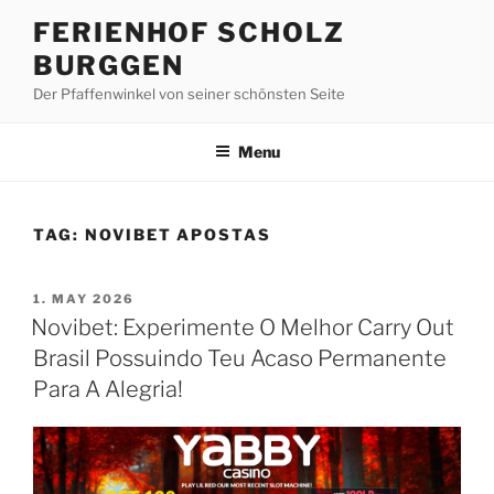
Skip
FERIENHOF SCHOLZ
to
BURGGEN
content
Der Pfaffenwinkel von seiner schönsten Seite
Menu
TAG:
NOVIBET APOSTAS
POSTED
1. MAY 2026
ON
Novibet: Experimente O Melhor Carry Out
Brasil Possuindo Teu Acaso Permanente
Para A Alegria!