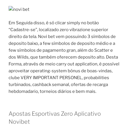
Em Seguida disso, é só clicar simply no botão
“Cadastre-se”, localizado zero vibrazione superior
direito da tela. Novi bet vem possuindo 3 símbolos de
deposito baixo, a few símbolos de deposito médio e a
few símbolos de pagamento gran, além do Scatter e
dos Wilds, que também oferecem deposito alto. Desta
Forma, através de meio carry out application, é possível
aproveitar operating-system bônus de boas-vindas,
clube VERY IMPORTANT PERSONEL, probabilities
turbinados, cashback semanal, ofertas de recarga
hebdomadario, torneios diários e bem mais.
Apostas Esportivas Zero Aplicativo
Novibet