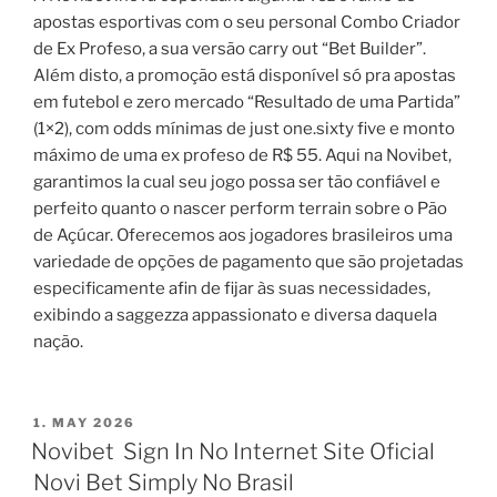
apostas esportivas com o seu personal Combo Criador
de Ex Profeso, a sua versão carry out “Bet Builder”.
Além disto, a promoção está disponível só pra apostas
em futebol e zero mercado “Resultado de uma Partida”
(1×2), com odds mínimas de just one.sixty five e monto
máximo de uma ex profeso de R$ 55. Aqui na Novibet,
garantimos la cual seu jogo possa ser tão confiável e
perfeito quanto o nascer perform terrain sobre o Pão
de Açúcar. Oferecemos aos jogadores brasileiros uma
variedade de opções de pagamento que são projetadas
especificamente afin de fijar às suas necessidades,
exibindo a saggezza appassionato e diversa daquela
nação.
POSTED
1. MAY 2026
ON
Novibet ️ Sign In No Internet Site Oficial
Novi Bet Simply No Brasil