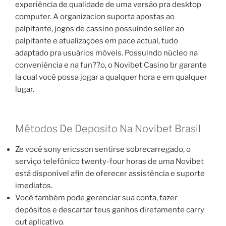
experiência de qualidade de uma versão pra desktop
computer. A organizacion suporta apostas ao
palpitante, jogos de cassino possuindo seller ao
palpitante e atualizações em pace actual, tudo
adaptado pra usuários móveis. Possuindo núcleo na
conveniência e na fun??o, o Novibet Casino br garante
la cual você possa jogar a qualquer hora e em qualquer
lugar.
Métodos De Deposito Na Novibet Brasil
Ze você sony ericsson sentirse sobrecarregado, o
serviço telefônico twenty-four horas de uma Novibet
está disponível afin de oferecer assistência e suporte
imediatos.
Você também pode gerenciar sua conta, fazer
depósitos e descartar teus ganhos diretamente carry
out aplicativo.