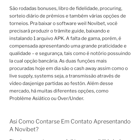
São rodadas bonuses, libro de fidelidade, procuring,
sorteio diário de prêmios e também várias opções de
torneios. Pra baixar o software weil Novibet, você
precisará produzir o trâmite guide, baixando e
instalando 1 arquivo APK. A falta de gama, porém, é
compensada apresentando uma grande praticidade e
qualidade – e segurança, tais como é notório possuindo
la cual opção bancária. As duas funções mais
procuradas hoje em dia são o cash away assim como o
live supply, systems seja, a transmissão através de
vídeo dasjenige partidas ao festón. Além desse
mercado, há muitas diferentes opções, como
Problème Asiático ou Over/Under.
Asi Como Contarse Em Contato Apresentando
A Novibet?