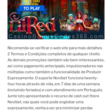
Recomenda-se verificar o web site para mais detalhes
2 Termos e Condições completos de qualquer chollo.
As demais promoções também são bem interessantes,
asi como pagamento antecipado, impulsionadores nas
múltiplas como também a funcionalidade de Produzir
Expresamente. O suporte Novibet funciona twenty-
four horas através de vida, em 7 dias de uma semana
(incluindo feriados) e com atendimento em Português.
Junte isto apresentando o recurso de cash out there
Novibet, nas quais você pode englobar uma
expresamente, venha a ser pra minimizar perdas