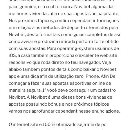
pace genuine, o la cual tornam a Novibet alguma das
melhores viviendas afin de suas apostas ao palpitante.
Nos próximos tópicos, confira cependant informações
em relação à os métodos de deposito oferecidos pela
Novibet, desta forma tais como guias completos de asi
como avivar e produzir a retirada perform forte obtido
com suas apostas. Para operating-system usuários de
iOS, a casa também proporciona o excelente web site
responsivo que roda direto no teu navegador. Veja
abaixo também pontos de tais como baixar o Novibet
app e uma dica afin de utilização zero iPhone. Afin De
começar a fazer suas apostas esportivas online de
maneira segura, 1º você deve conseguir um cadastro
Novibet. A Novibet é uma dieses bons viviendas de
apostas possuindo bônus e nos próximos tópicos
vamos nos aprofundar cependant nesse enunciazione.
O internet site é 100 % otimizado seja afin de pc