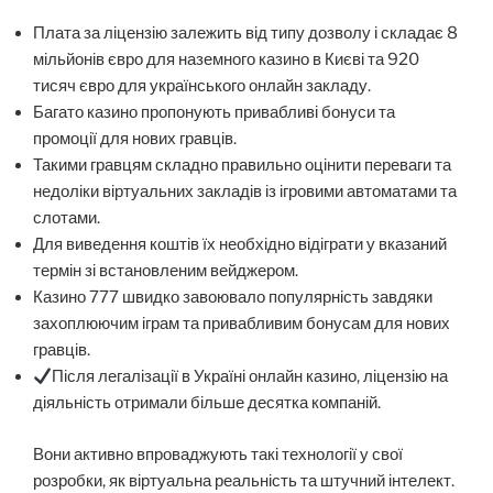
Плата за ліцензію залежить від типу дозволу і складає 8
мільйонів євро для наземного казино в Києві та 920
тисяч євро для українського онлайн закладу.
Багато казино пропонують привабливі бонуси та
промоції для нових гравців.
Такими гравцям складно правильно оцінити переваги та
недоліки віртуальних закладів із ігровими автоматами та
слотами.
Для виведення коштів їх необхідно відіграти у вказаний
термін зі встановленим вейджером.
Казино 777 швидко завоювало популярність завдяки
захоплюючим іграм та привабливим бонусам для нових
гравців.
Після легалізації в Україні онлайн казино, ліцензію на
діяльність отримали більше десятка компаній.
Вони активно впроваджують такі технології у свої
розробки, як віртуальна реальність та штучний інтелект.