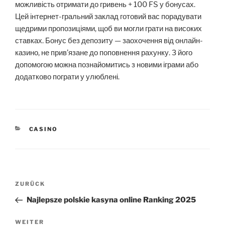
можливість отримати до гривень + 100 FS у бонусах.
Цей інтернет-гральний заклад готовий вас порадувати
щедрими пропозиціями, щоб ви могли грати на високих
ставках. Бонус без депозиту — заохочення від онлайн-
казино, не прив’язане до поповнення рахунку. З його
допомогою можна познайомитись з новими іграми або
додатково пограти у улюблені.
KATEGORIEN
CASINO
Beitragsnavigation
Vorheriger
ZURÜCK
Beitrag
Najlepsze polskie kasyna online Ranking 2025
Nächster
WEITER