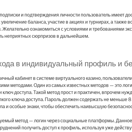
подписки и подтверждения личности пользователь имеет дос
 увеличение баланса, участие в акциях и турнирах, а также 
. Желательно ознакомиться с условиями и требованиями экс
ть неприятных сюрпризов в дальнейшем.
хода в индивидуальный профиль и бе
личный кабинет в системе виртуального казино, пользовател
ими методами. Один из самых известных методов — это логи
и ключ доступа. Такой метод прост и практичен, впрочем нужд
кого ключа доступа. Пароль должен содержать не меньше 8 
ла и особые знаки, чтобы обеспечить наивысшую безопаснос
зуемый метод — логин через социальные платформы. Данное
труднений получить доступ к профиль, используя уже действ