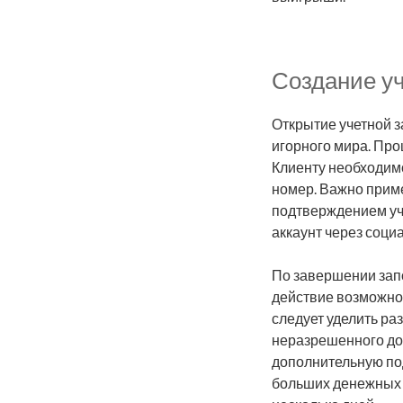
Создание уч
Открытие учетной з
игорного мира. Про
Клиенту необходимо
номер. Важно приме
подтверждением уче
аккаунт через соци
По завершении зап
действие возможно
следует уделить ра
неразрешенного дос
дополнительную по
больших денежных с