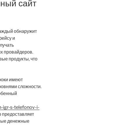
ный сайт
каждый обнаружит
фейсу и
лучать
их провайдеров.
вые продукты, что
роки имеют
ровнями сложности.
собенный
igr-s-telefonov-i-
о предоставляет
ьные денежные