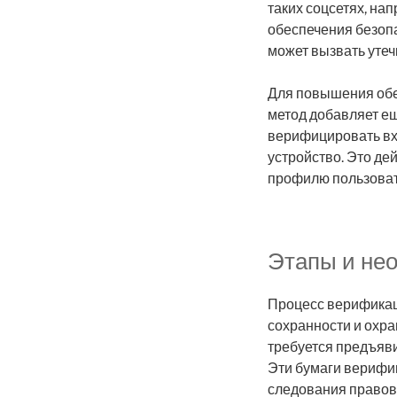
таких соцсетях, на
обеспечения безопа
может вызвать утечк
Для повышения обе
метод добавляет ещ
верифицировать вх
устройство. Это де
профилю пользоват
Этапы и не
Процесс верификац
сохранности и охр
требуется предъяви
Эти бумаги верифиц
следования правовы