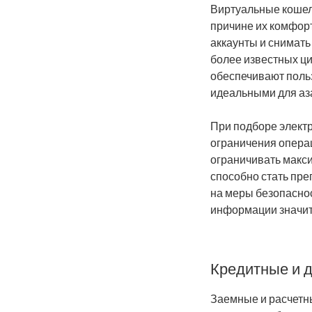
Виртуальные кошел
причине их комфор
аккаунты и снимать
более известных ци
обеспечивают поль
идеальными для аза
При подборе элект
ограничения опера
ограничивать макс
способно стать пре
на меры безопасно
информации значит
Кредитные и 
Заемные и расчетн