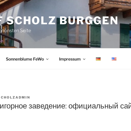
F SCHOLZ BURGGEN
chönsten Seite
Sonnenblume FeWo
Impressum
SCHOLZADMIN
игорное заведение: официальный сай