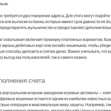
тным.
 требуется удостоверение адреса. Для этого могут подойти 
и или выписки из банка, которые имеют срок давности не бо
 предотвратить жульничество и предоставляет дополнитель
г охватывает включает проверку платежных вариантов. Каз
 экрана дебетовых карт или онлайн-кошельков, чтобы убедит
ые способы депозита и снятия денег. Важно учитывать, что к
 выгод как пользователей, так и самого казино.
полнения счета
 в виртуальном игорном заведении игровые автоматы — клю
ифровые кошельки остаются одним из наиболее известных в
рые операции и максимальную меру защиты. Например, такие 
яют немедленно увеличивать аккаунт без избыточных платеж