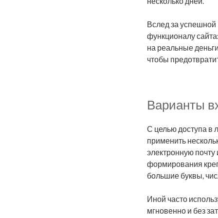
несколько дней.
Вслед за успешной 
функционалу сайта:
на реальные деньги
чтобы предотврати
Варианты в
С целью доступа в 
применить нескольк
электронную почту 
формирования креп
большие буквы, чис
Иной часто исполь
мгновенно и без за