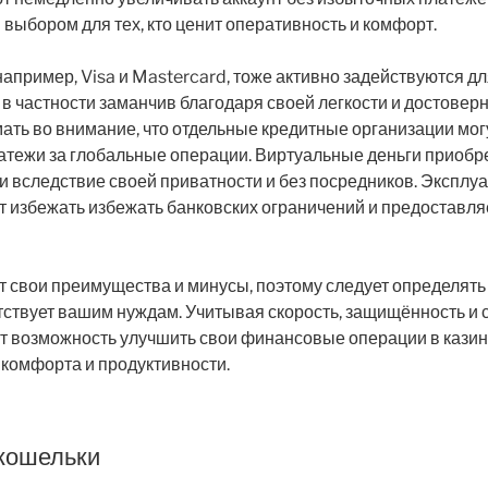
выбором для тех, кто ценит оперативность и комфорт.
например, Visa и Mastercard, тоже активно задействуются д
д в частности заманчив благодаря своей легкости и достовер
ть во внимание, что отдельные кредитные организации мог
атежи за глобальные операции. Виртуальные деньги приобр
 вследствие своей приватности и без посредников. Эксплу
т избежать избежать банковских ограничений и предоставл
 свои преимущества и минусы, поэтому следует определять 
ствует вашим нуждам. Учитывая скорость, защищённость и 
т возможность улучшить свои финансовые операции в кази
 комфорта и продуктивности.
кошельки