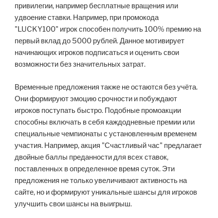
привилегии, например бесплатные вращения или
удвоение ставки. Например, при промокода
"LUCKY100" игрок способен получить 100% премию на
первый вклад до 5000 рублей. Данное мотивирует
начинающих игроков подписаться и оценить свои
возможности без значительных затрат.
Временные предложения также не остаются без учёта.
Они формируют эмоцию срочности и побуждают
игроков поступать быстро. Подобные промоакции
способны включать в себя каждодневные премии или
специальные чемпионаты с установленным временем
участия. Например, акция "Счастливый час" предлагает
двойные баллы преданности для всех ставок,
поставленных в определенное время суток. Эти
предложения не только увеличивают активность на
сайте, но и формируют уникальные шансы для игроков
улучшить свои шансы на выигрыш.