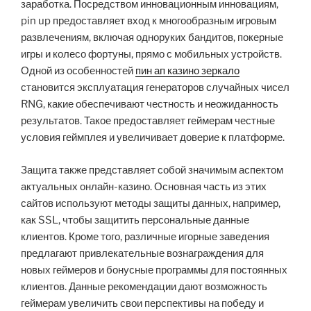
заработка. Посредством инновационным инновациям,
pin up предоставляет вход к многообразным игровым
развлечениям, включая одноруких бандитов, покерные
игры и колесо фортуны, прямо с мобильных устройств.
Одной из особенностей
пин ап казино зеркало
становится эксплуатация генераторов случайных чисел
RNG, какие обеспечивают честность и неожиданность
результатов. Такое предоставляет геймерам честные
условия геймплея и увеличивает доверие к платформе.
Защита также представляет собой значимым аспектом
актуальных онлайн-казино. Основная часть из этих
сайтов используют методы защиты данных, например,
как SSL, чтобы защитить персональные данные
клиентов. Кроме того, различные игорные заведения
предлагают привлекательные вознаграждения для
новых геймеров и бонусные программы для постоянных
клиентов. Данные рекомендации дают возможность
геймерам увеличить свои перспективы на победу и