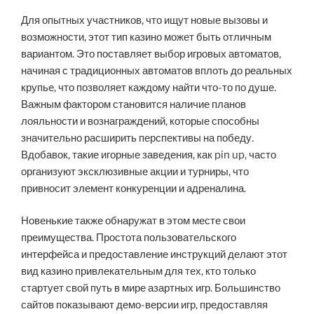
Для опытных участников, что ищут новые вызовы и
возможности, этот тип казино может быть отличным
вариантом. Это поставляет выбор игровых автоматов,
начиная с традиционных автоматов вплоть до реальных
крупье, что позволяет каждому найти что-то по душе.
Важным фактором становится наличие планов
лояльности и вознаграждений, которые способны
значительно расширить перспективы на победу.
Вдобавок, такие игорные заведения, как pin up, часто
организуют эксклюзивные акции и турниры, что
привносит элемент конкуренции и адреналина.
Новенькие также обнаружат в этом месте свои
преимущества. Простота пользовательского
интерфейса и предоставление инструкций делают этот
вид казино привлекательным для тех, кто только
стартует свой путь в мире азартных игр. Большинство
сайтов показывают демо-версии игр, предоставляя