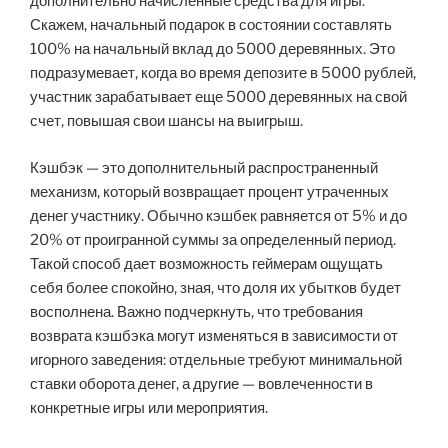
дополнительно начисленные средства для игры.
Скажем, начальный подарок в состоянии составлять
100% на начальный вклад до 5000 деревянных. Это
подразумевает, когда во время депозите в 5000 рублей,
участник зарабатывает еще 5000 деревянных на свой
счет, повышая свои шансы на выигрыш.
Кэшбэк — это дополнительный распространенный
механизм, который возвращает процент утраченных
денег участнику. Обычно кэшбек равняется от 5% и до
20% от проигранной суммы за определенный период.
Такой способ дает возможность геймерам ощущать
себя более спокойно, зная, что доля их убытков будет
восполнена. Важно подчеркнуть, что требования
возврата кэшбэка могут изменяться в зависимости от
игорного заведения: отдельные требуют минимальной
ставки оборота денег, а другие — вовлеченности в
конкретные игры или мероприятия.