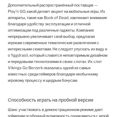
Дополнительный распространённый поставщик —
Play’n GO, какой делает акцент на мобильные игры. Их
аппараты, такие как Book of Dead, завлекают внимание
благодаря удобству эксплуатации и отличной
оптимизации под различные гаджеты. Компания
непрерывно увеличивает свой выбор, предлагая
игрокам современные тематические развлечения с
интересными сюжетами. Не следует упускать из виду и
о Yggdrasil, который славится неповторимым дизайном
и передовыми технологиями в своих слотах. Их слот
Vikings Go Berzerk оказалась одной из самых
известных среди геймеров благодаря необычному
игровому процессу и щедрым бонусам.
Способность играть на пробной версии
Шанс участвовать в демонстрационном режиме дает
геймерам особенный возможность ознакомиться с игрой