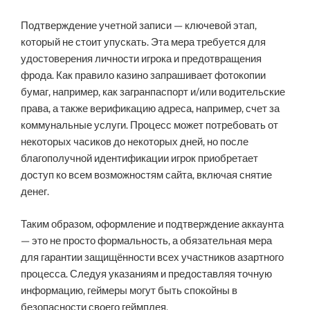
Подтверждение учетной записи — ключевой этап,
который не стоит упускать. Эта мера требуется для
удостоверения личности игрока и предотвращения
фрода. Как правило казино запрашивает фотокопии
бумаг, например, как загранпаспорт и/или водительские
права, а также верификацию адреса, например, счет за
коммунальные услуги. Процесс может потребовать от
некоторых часиков до некоторых дней, но после
благополучной идентификации игрок приобретает
доступ ко всем возможностям сайта, включая снятие
денег.
Таким образом, оформление и подтверждение аккаунта
— это не просто формальность, а обязательная мера
для гарантии защищённости всех участников азартного
процесса. Следуя указаниям и предоставляя точную
информацию, геймеры могут быть спокойны в
безопасности своего геймплея.