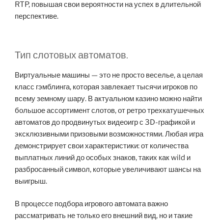
RTP, повышая свои вероятности на успех в длительной
перспективе.
Тип слотовых автоматов.
Виртуальные машины — это не просто веселье, а целая
класс гэмблинга, которая завлекает тысячи игроков по
всему земному шару. В актуальном казино можно найти
большое ассортимент слотов, от ретро трехкатушечных
автоматов до продвинутых видеоигр с 3D-графикой и
эксклюзивными призовыми возможностями. Любая игра
демонстрирует свои характеристики: от количества
выплатных линий до особых знаков, таких как wild и
разбросанный символ, которые увеличивают шансы на
выигрыш.
В процессе подбора игрового автомата важно
рассматривать не только его внешний вид, но и такие