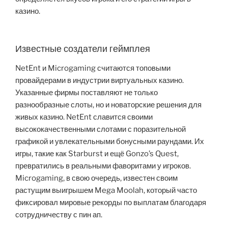
казино.
Известные создатели геймплея
NetEnt и Microgaming считаются топовыми
провайдерами в индустрии виртуальных казино.
Указанные фирмы поставляют не только
разнообразные слоты, но и новаторские решения для
живых казино. NetEnt славится своими
высококачественными слотами с поразительной
графикой и увлекательными бонусными раундами. Их
игры, такие как Starburst и ещё Gonzo’s Quest,
превратились в реальными фаворитами у игроков.
Microgaming, в свою очередь, известен своим
растущим выигрышем Mega Moolah, который часто
фиксировал мировые рекорды по выплатам благодаря
сотрудничеству с пин ап.