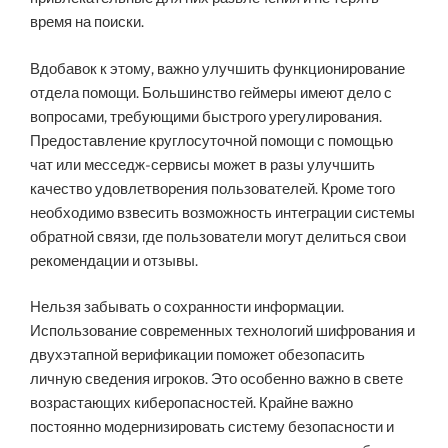
время на поиски.
Вдобавок к этому, важно улучшить функционирование
отдела помощи. Большинство геймеры имеют дело с
вопросами, требующими быстрого урегулирования.
Предоставление круглосуточной помощи с помощью
чат или месседж-сервисы может в разы улучшить
качество удовлетворения пользователей. Кроме того
необходимо взвесить возможность интеграции системы
обратной связи, где пользователи могут делиться свои
рекомендации и отзывы.
Нельзя забывать о сохранности информации.
Использование современных технологий шифрования и
двухэтапной верификации поможет обезопасить
личную сведения игроков. Это особенно важно в свете
возрастающих киберопасностей. Крайне важно
постоянно модернизировать систему безопасности и