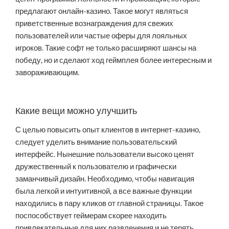
предлагают онлайн-казино. Такое могут являться
приветственные вознаграждения для свежих
пользователей или частые оферы для лояльных
игроков. Такие софт не только расширяют шансы на
победу, но и сделают ход геймплея более интересным и
завораживающим.
Какие вещи можно улучшить
С целью повысить опыт клиентов в интернет-казино,
следует уделить внимание пользовательский
интерфейс. Нынешние пользователи высоко ценят
дружественный к пользователю и графически
заманчивый дизайн. Необходимо, чтобы навигация
была легкой и интуитивной, а все важные функции
находились в пару кликов от главной страницы. Такое
поспособствует геймерам скорее находить
привлекательные для них развлечения и не терять