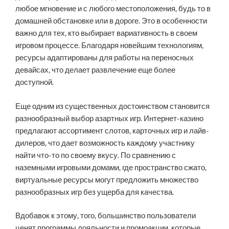
любое мгновение и с любого местоположения, будь то в
домашней обстановке или в дороге. Это в особенности
важно для тех, кто выбирает вариативность в своем
игровом процессе. Благодаря новейшим технологиям,
ресурсы адаптированы для работы на переносных
девайсах, что делает развлечение еще более
доступной.
Еще одним из существенных достоинством становится
разнообразный выбор азартных игр. Интернет-казино
предлагают ассортимент слотов, карточных игр и лайв-
дилеров, что дает возможность каждому участнику
найти что-то по своему вкусу. По сравнению с
наземными игровыми домами, где пространство сжато,
виртуальные ресурсы могут предложить множество
разнообразных игр без ущерба для качества.
Вдобавок к этому, того, большинство пользователи
ценят программы лояльности и промоакции, которые