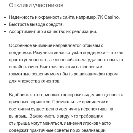
Отклики участников
Надежность и охранность сайта, например, 7K Casino.
Быстрота вывода средств.
Ассортимент игр и качество их реализации.
Особенное внимание направляется отзывам о
поддержке. Результативная служба поддержки — это не
просто условность, а ключевой аспект удачного опыта в
онлайн казино. Быстрая реакция на запросы и
грамотные решения могут быть решающим фактором
для множества клиентов.
Вдобавок к этого, множество игроки выделяют ценность
призовых вариантов. Премиальные привилегии в
состоянии существенно увеличить перспективы на
выигрыш. Важно иметь в виду, что требования
отыгрыша могут меняться, и мнения игроков часто
содержат практичные советы по их реализации.