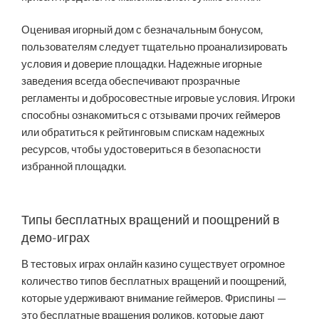
Оценивая игорный дом с безначальным бонусом,
пользователям следует тщательно проанализировать
условия и доверие площадки. Надежные игорные
заведения всегда обеспечивают прозрачные
регламенты и добросовестные игровые условия. Игроки
способны ознакомиться с отзывами прочих геймеров
или обратиться к рейтинговым спискам надежных
ресурсов, чтобы удостовериться в безопасности
избранной площадки.
Типы бесплатных вращений и поощрений в
демо-играх
В тестовых играх онлайн казино существует огромное
количество типов бесплатных вращений и поощрений,
которые удерживают внимание геймеров. Фриспины —
это бесплатные вращения роликов, которые дают