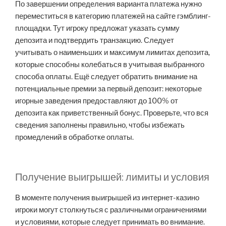
По завершении определения варианта платежа нужно
переместиться в категорию платежей на сайте гэмблинг-
площадки. Тут игроку предложат указать сумму
депозита и подтвердить транзакцию. Следует
учитывать о наименьших и максимум лимитах депозита,
которые способны колебаться в учитывая выбранного
способа оплаты. Ещё следует обратить внимание на
потенциальные премии за первый депозит: некоторые
игорные заведения предоставляют до 100% от
депозита как приветственный бонус. Проверьте, что вся
сведения заполнены правильно, чтобы избежать
промедлений в обработке оплаты.
Получение выигрышей: лимиты и условия
В моменте получения выигрышей из интернет-казино
игроки могут столкнуться с различными ограничениями
и условиями, которые следует принимать во внимание.