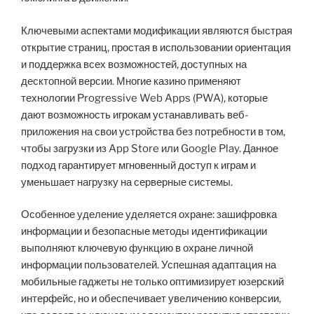
Ключевыми аспектами модификации являются быстрая
открытие страниц, простая в использовании ориентация
и поддержка всех возможностей, доступных на
десктопной версии. Многие казино применяют
технологии Progressive Web Apps (PWA), которые
дают возможность игрокам устанавливать веб-
приложения на свои устройства без потребности в том,
чтобы загрузки из App Store или Google Play. Данное
подход гарантирует мгновенный доступ к играм и
уменьшает нагрузку на серверные системы.
Особенное уделение уделяется охране: зашифровка
информации и безопасные методы идентификации
выполняют ключевую функцию в охране личной
информации пользователей. Успешная адаптация на
мобильные гаджеты не только оптимизирует юзерский
интерфейс, но и обеспечивает увеличению конверсии,