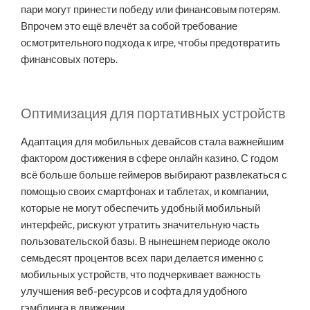
пари могут принести победу или финансовым потерям.
Впрочем это ещё влечёт за собой требование
осмотрительного подхода к игре, чтобы предотвратить
финансовых потерь.
Оптимизация для портативных устройств
Адаптация для мобильных девайсов стала важнейшим
фактором достижения в сфере онлайн казино. С годом
всё больше больше геймеров выбирают развлекаться с
помощью своих смартфонах и таблетах, и компании,
которые не могут обеспечить удобный мобильный
интерфейс, рискуют утратить значительную часть
пользовательской базы. В нынешнем периоде около
семьдесят процентов всех пари делается именно с
мобильных устройств, что подчеркивает важность
улучшения веб-ресурсов и софта для удобного
гэмблинга в движении.