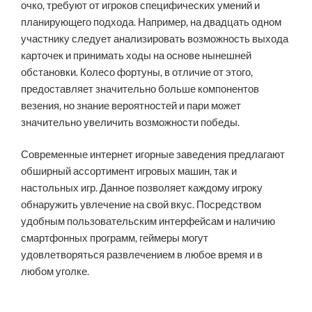
очко, требуют от игроков специфических умений и
планирующего подхода. Например, на двадцать одном
участнику следует анализировать возможность выхода
карточек и принимать ходы на основе нынешней
обстановки. Колесо фортуны, в отличие от этого,
предоставляет значительно больше компонентов
везения, но знание вероятностей и пари может
значительно увеличить возможности победы.
Современные интернет игорные заведения предлагают
обширный ассортимент игровых машин, так и
настольных игр. Данное позволяет каждому игроку
обнаружить увлечение на свой вкус. Посредством
удобным пользовательским интерфейсам и наличию
смартфонных программ, геймеры могут
удовлетворяться развлечением в любое время и в
любом уголке.