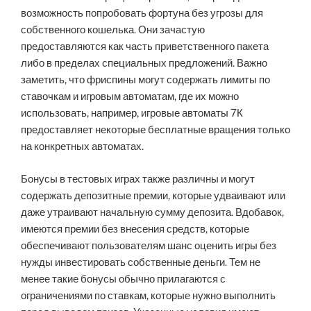
возможность попробовать фортуна без угрозы для
собственного кошелька. Они зачастую
предоставляются как часть приветственного пакета
либо в пределах специальных предложений. Важно
заметить, что фриспины могут содержать лимиты по
ставочкам и игровым автоматам, где их можно
использовать, например, игровые автоматы 7К
предоставляет некоторые бесплатные вращения только
на конкретных автоматах.
Бонусы в тестовых играх также различны и могут
содержать депозитные премии, которые удваивают или
даже утраивают начальную сумму депозита. Вдобавок,
имеются премии без внесения средств, которые
обеспечивают пользователям шанс оценить игры без
нужды инвестировать собственные деньги. Тем не
менее такие бонусы обычно прилагаются с
ограничениями по ставкам, которые нужно выполнить