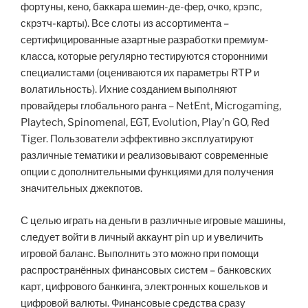
фортуны, кено, баккара шемин-де-фер, очко, крэпс,
скрэтч-карты). Все слоты из ассортимента –
сертифицированные азартные разработки премиум-
класса, которые регулярно тестируются сторонними
специалистами (оцениваются их параметры RTP и
волатильность). Ихние созданием выполняют
провайдеры глобального ранга – NetEnt, Microgaming,
Playtech, Spinomenal, EGT, Evolution, Play’n GO, Red
Tiger. Пользователи эффективно эксплуатируют
различные тематики и реализовывают современные
опции с дополнительными функциями для получения
значительных джекпотов.
С целью играть на деньги в различные игровые машины,
следует войти в личный аккаунт pin up и увеличить
игровой баланс. Выполнить это можно при помощи
распространённых финансовых систем – банковских
карт, цифрового банкинга, электронных кошельков и
цифровой валюты. Финансовые средства сразу