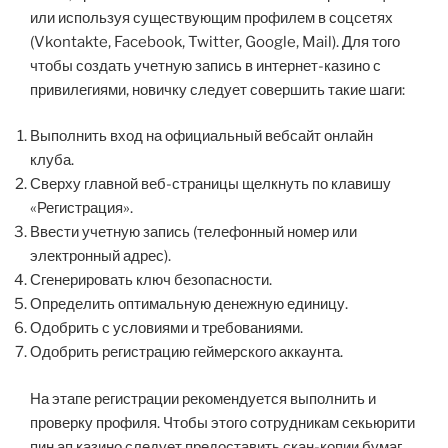
или используя существующим профилем в соцсетях
(Vkontakte, Facebook, Twitter, Google, Mail). Для того
чтобы создать учетную запись в интернет-казино с
привилегиями, новичку следует совершить такие шаги:
Выполнить вход на официальный вебсайт онлайн
клуба.
Сверху главной веб-страницы щелкнуть по клавишу
«‎Регистрация».
Ввести учетную запись (телефонный номер или
электронный адрес).
Сгенерировать ключ безопасности.
Определить оптимальную денежную единицу.
Одобрить с условиями и требованиями.
Одобрить регистрацию геймерского аккаунта.
На этапе регистрации рекомендуется выполнить и
проверку профиля. Чтобы этого сотрудникам секьюрити
пин ап казино следует предоставить скан-копии бумаг